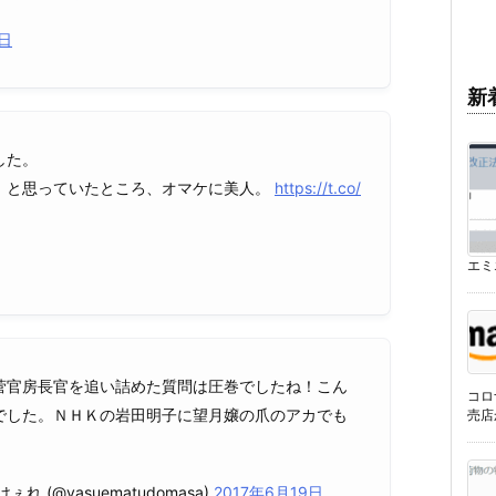
7日
新
した。
、と思っていたところ、オマケに美人。
https://t.co/
エミエ
菅官房長官を追い詰めた質問は圧巻でしたね！こん
コロ
でした。ＮＨＫの岩田明子に望月嬢の爪のアカでも
売店
(@yasuematudomasa)
2017年6月19日