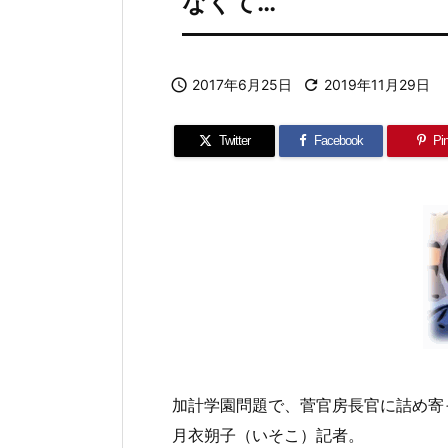
なくて…

2017年6月25日

2019年11月29日
Twitter
Facebook
Pin
加計学園問題で、菅官房長官に詰め寄
月衣朔子（いそこ）記者。