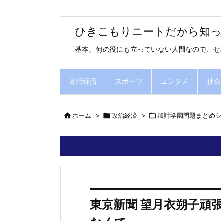
ひきこもりニートだから知
基本、何の役にも立っていない人間なので、せ
政治経済
スポーツ
エンタメ
社会

ホーム
>

政治経済
>

加計学園問題まとめ
東京新聞 望月衣朔子頑