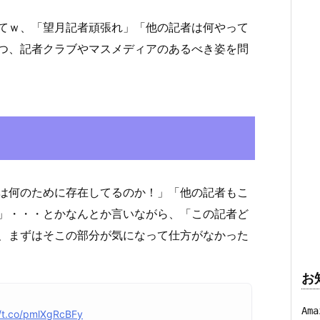
てｗ、「望月記者頑張れ」「他の記者は何やって
つ、記者クラブやマスメディアのあるべき姿を問
は何のために存在してるのか！」「他の記者もこ
」・・・とかなんとか言いながら、「この記者ど
、まずはそこの部分が気になって仕方がなかった
お
A
//t.co/pmlXgRcBFy