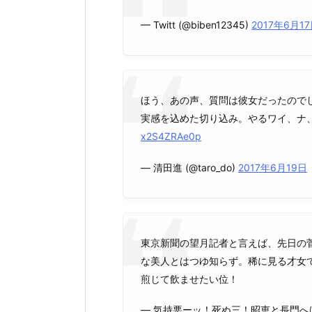
— Twitt (@biben12345)
2017年6月1
ほう、あの声、質問は彼女だったので
実感を込めた切り込み。やるワイ、ナ
x2S4ZRAe0p
— 清田進 (@taro_do)
2017年6月19日
東京新聞の望月記者と言えば、先日の
な美人とはつゆ知らず。稀に見る才女
煎じて飲ませたい位！
— 気持悪ーッ！死ぬ三！昭恵と長門へけぇれ 