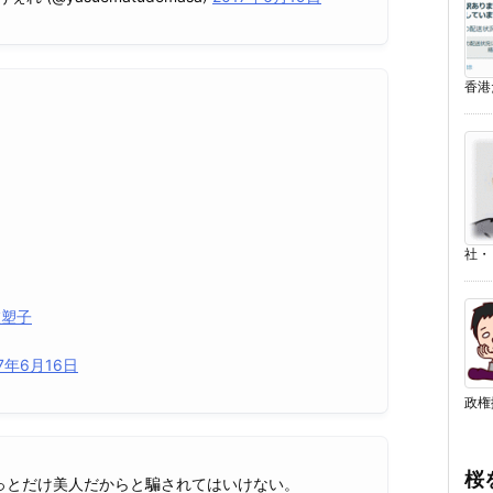
香港だ
社・ .
衣塑子
17年6月16日
政権
桜
っとだけ美人だからと騙されてはいけない。