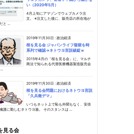
い（2020年5月）
4月上旬にアマゾンでウェブカメラ注
文。 ※注文した後に、販売店の所在地が
と ...
2019年11月30日
:
政治経済
桜を見る会 ジャパンライフ疑獄を時
系列で確認→ネトウヨ言説破綻ｗ
2015年4月の「桜を見る会」に、マルチ
商法で知られる代替医療機器製造販売会
..
2019年11月30日
:
政治経済
桜を見る会問題におけるネトウヨ言説
「久兵衛デマ」
いつもネット上で恥も外聞もなく、安倍
擁護に勤しむネトウヨ族。 そのスタンスは ...
を見る会