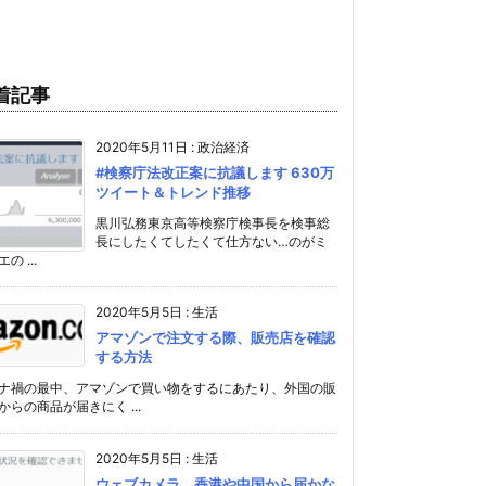
着記事
2020年5月11日
:
政治経済
#検察庁法改正案に抗議します 630万
ツイート＆トレンド推移
黒川弘務東京高等検察庁検事長を検事総
長にしたくてしたくて仕方ない…のがミ
の ...
2020年5月5日
:
生活
アマゾンで注文する際、販売店を確認
する方法
ナ禍の最中、アマゾンで買い物をするにあたり、外国の販
からの商品が届きにく ...
2020年5月5日
:
生活
ウェブカメラ、香港や中国から届かな