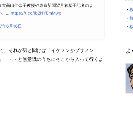
京大高山佳奈子教授や東京新聞望月衣塑子記者のよ
・
い。…
https://t.co/Ib2NYEmMwp
・
17年6月16日
・
で、それが男と聞けば「イケメンかブサメン
よ
」・・・と無意識のうちにそこから入って行くよ