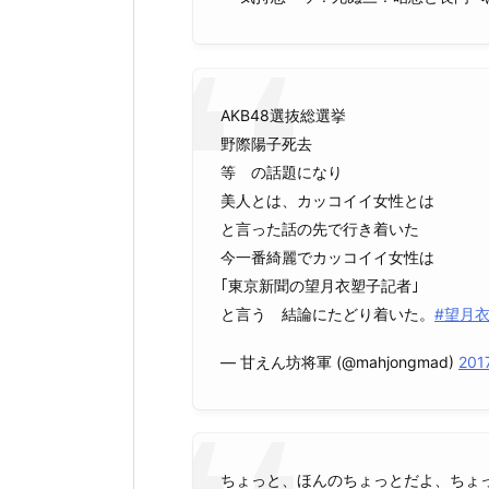
AKB48選抜総選挙
野際陽子死去
等 の話題になり
美人とは、カッコイイ女性とは
と言った話の先で行き着いた
今一番綺麗でカッコイイ女性は
｢東京新聞の望月衣塑子記者｣
と言う 結論にたどり着いた。
#望月
— 甘えん坊将軍 (@mahjongmad)
20
ちょっと、ほんのちょっとだよ、ちょ