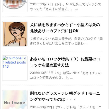
2015年10月７日（水）、NHKためしてガッテンで
やってた「さんまの焼き方」。 ...
犬に酒を飲ますべからず～小型犬は死の
危険あり～カブト虫にはOK
女優でタレントの釈由美子が、自身のブログで「筆
舌に尽くしがたい悲しみにずっと襲わ ...
あさいちコロッケ特集（３）お惣菜のコ
ロッケを温め直す方法
2015年10月13日（火）放送のNHK「あさイチ」の
コロッケ特集のその３。 お ...
割れないグラス～テレ朝グッド！モーニ
ングでやってたのは・・・
2015年10月22日（木）、テレ朝「グッド！モーニ