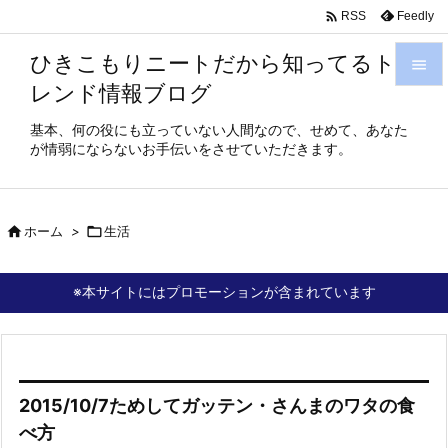

Feedly
RSS
ひきこもりニートだから知ってるト

レンド情報ブログ

メニュ
基本、何の役にも立っていない人間なので、せめて、あなた
が情弱にならないお手伝いをさせていただきます。

サイド

前へ

ホーム
>

生活

次へ
※本サイトにはプロモーションが含まれています

検索
2015/10/7ためしてガッテン・さんまのワタの食
べ方