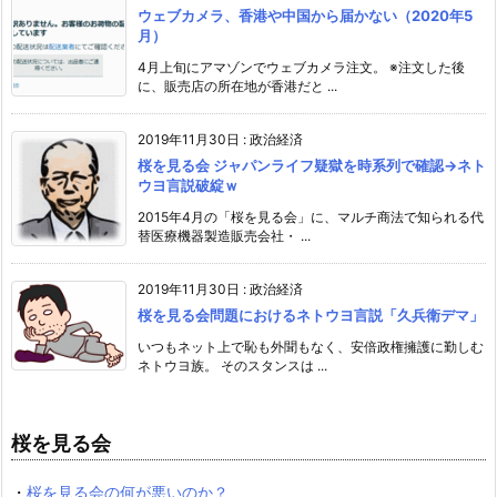
ウェブカメラ、香港や中国から届かない（2020年5
月）
4月上旬にアマゾンでウェブカメラ注文。 ※注文した後
に、販売店の所在地が香港だと ...
2019年11月30日
:
政治経済
桜を見る会 ジャパンライフ疑獄を時系列で確認→ネト
ウヨ言説破綻ｗ
2015年4月の「桜を見る会」に、マルチ商法で知られる代
替医療機器製造販売会社・ ...
2019年11月30日
:
政治経済
桜を見る会問題におけるネトウヨ言説「久兵衛デマ」
いつもネット上で恥も外聞もなく、安倍政権擁護に勤しむ
ネトウヨ族。 そのスタンスは ...
桜を見る会
・
桜を見る会の何が悪いのか？