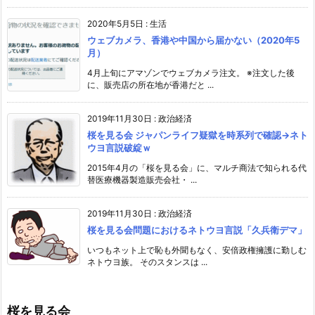
2020年5月5日
:
生活
ウェブカメラ、香港や中国から届かない（2020年5
月）
4月上旬にアマゾンでウェブカメラ注文。 ※注文した後
に、販売店の所在地が香港だと ...
2019年11月30日
:
政治経済
桜を見る会 ジャパンライフ疑獄を時系列で確認→ネト
ウヨ言説破綻ｗ
2015年4月の「桜を見る会」に、マルチ商法で知られる代
替医療機器製造販売会社・ ...
2019年11月30日
:
政治経済
桜を見る会問題におけるネトウヨ言説「久兵衛デマ」
いつもネット上で恥も外聞もなく、安倍政権擁護に勤しむ
ネトウヨ族。 そのスタンスは ...
桜を見る会