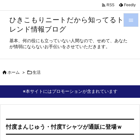

Feedly
RSS
ひきこもりニートだから知ってるト

レンド情報ブログ

メニュ
基本、何の役にも立っていない人間なので、せめて、あなた
が情弱にならないお手伝いをさせていただきます。

サイド

前へ

ホーム
>

生活

次へ
※本サイトにはプロモーションが含まれています

検索
忖度まんじゅう・忖度Tシャツが通販に登場ｗ