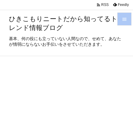

Feedly
RSS
ひきこもりニートだから知ってるト

レンド情報ブログ

メニュ
基本、何の役にも立っていない人間なので、せめて、あなた
が情弱にならないお手伝いをさせていただきます。

サイド

前へ

次へ

検索