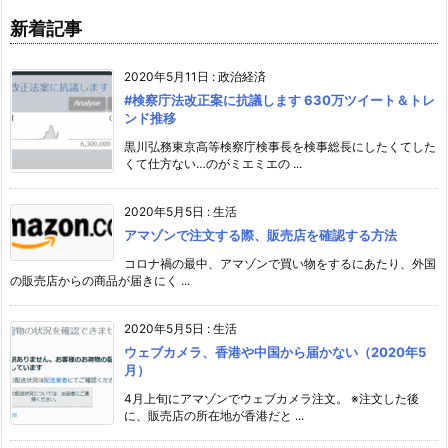
新着記事
2020年5月11日
:
政治経済
#検察庁法改正案に抗議します 630万ツイート＆トレ
ンド推移
黒川弘務東京高等検察庁検事長を検事総長にしたくてした
くて仕方ない…のがミエミエの ...
2020年5月5日
:
生活
アマゾンで注文する際、販売店を確認する方法
コロナ禍の最中、アマゾンで買い物をするにあたり、外国
の販売店からの商品が届きにく ...
2020年5月5日
:
生活
ウェブカメラ、香港や中国から届かない（2020年5
月）
4月上旬にアマゾンでウェブカメラ注文。 ※注文した後
に、販売店の所在地が香港だと ...