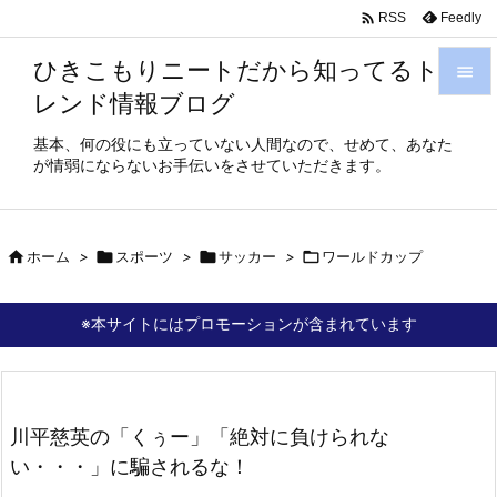

Feedly
RSS
ひきこもりニートだから知ってるト

レンド情報ブログ

メニュ
基本、何の役にも立っていない人間なので、せめて、あなた
が情弱にならないお手伝いをさせていただきます。

サイド

前へ

ホーム
>

スポーツ
>

サッカー
>

ワールドカップ

次へ
※本サイトにはプロモーションが含まれています

検索
川平慈英の「くぅー」「絶対に負けられな
い・・・」に騙されるな！