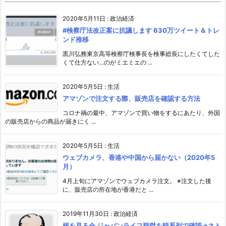
2020年5月11日
:
政治経済
#検察庁法改正案に抗議します 630万ツイート＆トレ
ンド推移
黒川弘務東京高等検察庁検事長を検事総長にしたくてした
くて仕方ない…のがミエミエの ...
2020年5月5日
:
生活
アマゾンで注文する際、販売店を確認する方法
コロナ禍の最中、アマゾンで買い物をするにあたり、外国
の販売店からの商品が届きにく ...
2020年5月5日
:
生活
ウェブカメラ、香港や中国から届かない（2020年5
月）
4月上旬にアマゾンでウェブカメラ注文。 ※注文した後
に、販売店の所在地が香港だと ...
2019年11月30日
:
政治経済
桜を見る会 ジャパンライフ疑獄を時系列で確認→ネト